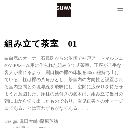
Skip
to
content
組み立て茶室 01
白白庵のオーナー石橋氏からの依頼で神戸アートマルシェ
のVIPルーム用に作られた組み立て式茶室。正座が苦手な
客人が座れるよう、躙口横の欅の床板を40cm程持ち上げ
ている。柱は欅の八角形とし、茶室内の方向性と設置され
る室内空間との境界線を曖昧にし、空間に広がりを持たせ
ようと意図した。床柱の葉付きの変木は、組み立て当日の
朝に山から切り出したものであり、岩鬼正美へのオマージ
ュであることは言わずもがなである、、、、
Design: 眞田大輔 /藤原英祐