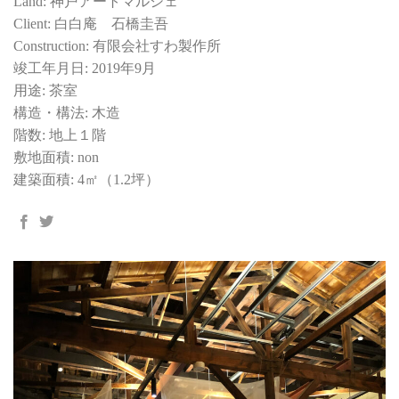
Land: 神戸アートマルシェ
Client: 白白庵 石橋圭吾
Construction: 有限会社すわ製作所
竣工年月日: 2019年9月
用途: 茶室
構造・構法: 木造
階数: 地上１階
敷地面積: non
建築面積: 4㎡（1.2坪）