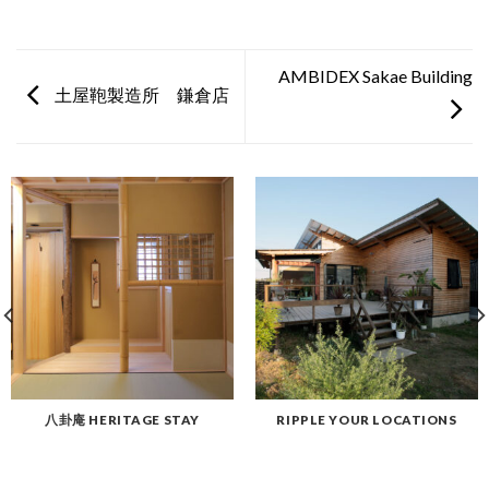
AMBIDEX Sakae Building
土屋鞄製造所 鎌倉店
八卦庵 HERITAGE STAY
RIPPLE YOUR LOCATIONS