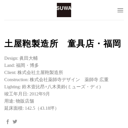
Skip
to
content
土屋鞄製造所 童具店・福岡
Design: 眞田大輔
Land: 福岡・博多
Client: 株式会社土屋鞄製造所
Construction: 株式会社薬師寺デザイン 薬師寺 広重
Lighting: 鈴木壹比昂+八木美鈴(ミューズ・ディ)
竣工年月日: 2012年9月
用途: 物販店舗
延床面積: 142.5（43.18坪）