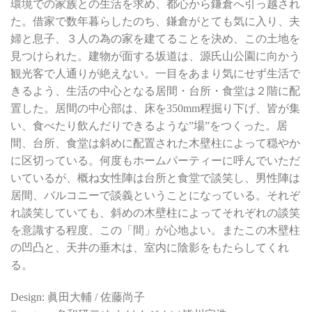
環境での家族との生活を求め、都心から鎌倉へ引っ越され
た。借家で数年暮らしたのち、鎌倉がとても気に入り、夫
婦と息子、３人の為の家を建てることを決め、この土地を
見つけられた。建物が面する坂道は、源氏山公園に向かう
観光客で人通りが絶えない。一目をあまり気にせず生活で
きるよう、生活の中心となる居間・台所・食堂は２階に配
置した。居間の中心部は、床を350mm程掘り下げ、皆が集
い、食べたり飲んだりできるような”場”をつくった。居
間、台所、食堂は斜めに配置された木壁柱によって穏やか
に区切っている。何度もホームパーティーに呼んでいただ
いているが、概ね女性陣は台所と食堂で談笑し、男性陣は
居間、バルコニーで談義ということになっている。それぞ
れ談笑していても、斜めの木壁柱によってそれぞれの談笑
を意識する程度、この「間」が心地よい。またこの木壁柱
の凹凸と、天井の垂木は、室内に陰影をもたらしてくれ
る。
Design: 眞田大輔 / 佐藤尚子