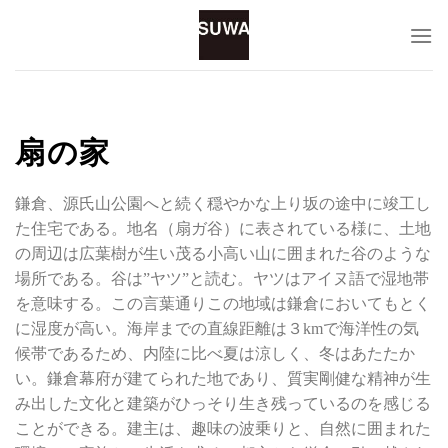
Skip
to
content
扇の家
鎌倉、源氏山公園へと続く穏やかな上り坂の途中に竣工し
た住宅である。地名（扇ガ谷）に表されている様に、土地
の周辺は広葉樹が生い茂る小高い山に囲まれた谷のような
場所である。谷は”ヤツ”と読む。ヤツはアイヌ語で湿地帯
を意味する。この言葉通りこの地域は鎌倉においてもとく
に湿度が高い。海岸までの直線距離は３kmで海洋性の気
候帯であるため、内陸に比べ夏は涼しく、冬はあたたか
い。鎌倉幕府が建てられた地であり、質実剛健な精神が生
み出した文化と建築がひっそり生き残っているのを感じる
ことができる。建主は、趣味の波乗りと、自然に囲まれた