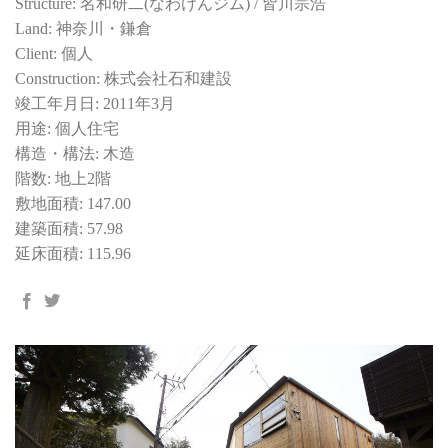
Structure: 名和研二(なわけんジム) / 皆川宗浩
Land: 神奈川・鎌倉
Client: 個人
Construction: 株式会社石和建設
竣工年月日: 2011年3月
用途: 個人住宅
構造・構法: 木造
階数: 地上2階
敷地面積: 147.00
建築面積: 57.98
延床面積: 115.96